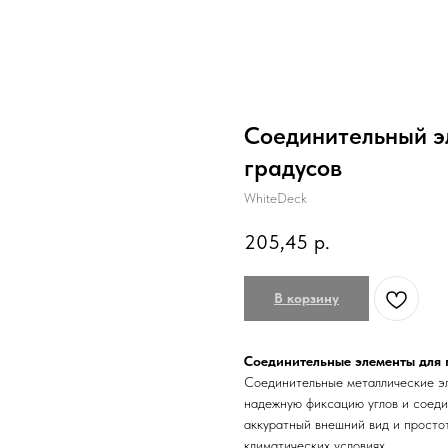
Соединительный э
градусов
WhiteDeck
205,45
р.
В корзину
Соединительные элементы для 
Соединительные металлические э
надежную фиксацию углов и соеди
аккуратный внешний вид и просто
климатических условиях.