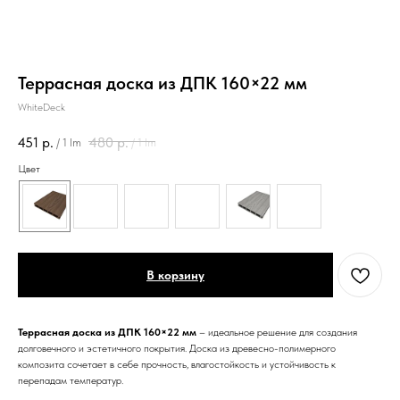
Террасная доска из ДПК 160×22 мм
WhiteDeck
451
р.
480
р.
/
1 lm
/
1 lm
Цвет
В корзину
Террасная доска из ДПК 160×22 мм
– идеальное решение для создания
долговечного и эстетичного покрытия. Доска из древесно-полимерного
композита сочетает в себе прочность, влагостойкость и устойчивость к
перепадам температур.