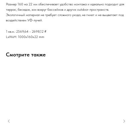
Размер 160 на 22 мм обеспечивает удобство монтажа и идеально подходит для
террас, беседок, зон вокруг бассейнов и других outdoor-пространств.
Экологичный материал не требует сложного ухода, не гниет и не выцветает под
воздействием УФ-лучей.
1 кв.м.: 2569,64 - 2698,12 ₽
LxWxH: 1000x160x22 mm
Смотрите также